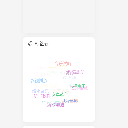
ewHost移
r移除
nt移除
rer移除 不
标签云
io)移除
轻松传送移
API移除
音乐试听
 子系统移
Handsome
学习阅读
影音视频
电视软件
影音视听
 3D移除
实用工具
Portal
影视播放
GitHub
影音播放
电视盒子
音乐播放
安卓软件
解锁音乐
多开软件
听书软件
ialog移
Typecho
文件管理
游戏加速
dmin管
输入法皮肤
NFS 管
hone