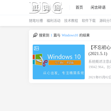
首页
闲言碎语
随笔吐槽
福利活动
技术教程
软件下载
源码分
搜索到
1
篇与
Windows10
的结果
【不忘初心】Wi
2021-05-02
(2021.5.1)
系统概述注意此版
19042.9
有，此版只在博
2021年05月02
多，精简方法
封装。系统特
方软件。3、追求稳
器 屏幕投影 
免以后升级到
你同意，但不影
动打驱动的 请