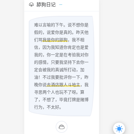
受保护的主
舔狗日记
er 磁盘
o移除
保留以下组
难以言喻的下午。说不想你是
假的，说爱你是真的。昨天他
管理工具保留
们骂
我是你的舔狗
，我不相
禁止
止 使用
信，因为我知道你肯定也是爱
桌面）禁
我的，你一定是在考验我对你
在“开始”
的感情，只要我坚持下去你一
与写入功
定会被我的真诚所打动，加
以检查
油！不过我要批评你一下，昨
小娜更好的
晚你说
去酒店跟人斗地主
，我
好的了解
寻思两个人也玩不了呀。算
的语音输
了，不想了，毕竟打牌是赌博
中的
标和通知
行为，不太好。
示建议关
闭“突出
陆界面默
牌隐藏