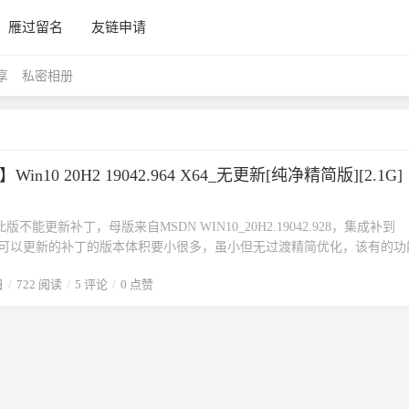
雁过留名
友链申请
享
私密相册
n10 20H2 19042.964 X64_无更新[纯净精简版][2.1G]
不能更新补丁，母版来自MSDN WIN10_20H2.19042.928，集成补到
64，比可以更新的补丁的版本体积要小很多，虽小但无过渡精简优化，该有的
客发布并长期更新目前暂定一月更新一次版本, 20H2相比1909 2004版
日
722 阅读
5 评论
0 点赞
基本上还是原来配方，为了保证稳定初心的系统全部都是离线精简和优化
色1、此版不能更新补丁，比可以更新的补丁的版本体积小。2、纯净 无任
定、没有过度优化，可以正常办公。4、打印 蓝牙 指纹 共享 微软账户 计算
平板模式 都能正常使用。（需要用到指纹的，请用自建账户，Admin不支
更高版本的系统，所有网络已经设置为按流量计费，检查更新后 下载补丁
响系统给设备打驱动功能。6、提供“禁止系统自动安装驱动.reg” ,不需
安装系统后 立即导入即可。7、默认关闭7G预留空间。8、图片文件默认