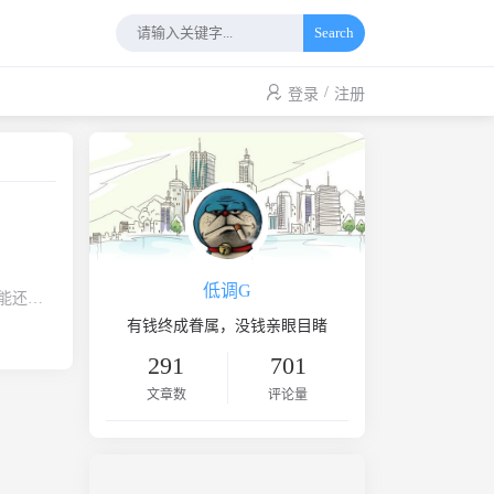
Search
/
登录
注册
低调G
功能还会
本要稳定很
有钱终成眷属，没钱亲眼目睹
，非二次
291
701
何第三
文章数
评论量
持）5、避
需经过
要系统自
不使用