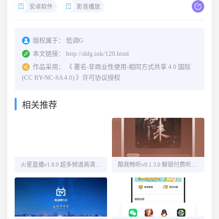
安卓软件
影音播放
版权属于：
低调G
本文链接：
http://ddg.ink/120.html
作品采用：
《
署名-非商业性使用-相同方式共享 4.0 国际
(CC BY-NC-SA 4.0)
》许可协议授权
相关推荐
火星直播v1.8.0 超多频道高清直播
酷我畅听v9.1.3.0 解锁付费听书源