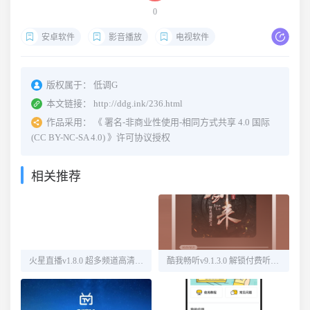
0
安卓软件
影音播放
电视软件
版权属于：
低调G
本文链接：
http://ddg.ink/236.html
作品采用：
《
署名-非商业性使用-相同方式共享 4.0 国际
(CC BY-NC-SA 4.0)
》许可协议授权
相关推荐
火星直播v1.8.0 超多频道高清直播
酷我畅听v9.1.3.0 解锁付费听书源