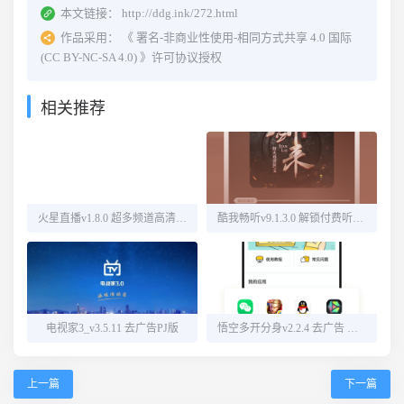
本文链接：
http://ddg.ink/272.html
作品采用：
《
署名-非商业性使用-相同方式共享 4.0 国际
(CC BY-NC-SA 4.0)
》许可协议授权
相关推荐
火星直播v1.8.0 超多频道高清直播
酷我畅听v9.1.3.0 解锁付费听书源
电视家3_v3.5.11 去广告PJ版
悟空多开分身v2.2.4 去广告 解锁会员
上一篇
下一篇