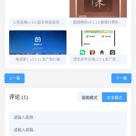
火星直播v1.8.0 超多频道高清直播
酷我畅听v9.1.3.0 解锁付费听书源
电视家3_v3.5.11 去广告PJ版
悟空多开分身v2.2.4 去广告 解锁会员
上一篇
下一篇
评论 (1)
画图模式
文本模式