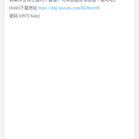
[hide]下载地址:
https://ddg.lanzous.com/b02bver0b
密码:h997[/hide]