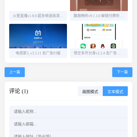
火星直播v1.8.0 超多频道高清直播
酷我畅听v9.1.3.0 解锁付费听书源
电视家3_v3.5.11 去广告PJ版
悟空多开分身v2.2.4 去广告 解锁会员
上一篇
下一篇
评论 (1)
画图模式
文本模式