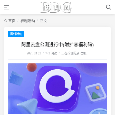
/
/
首页
福利活动
正文
福利活动
阿里云盘公测进行中(附扩容福利码)
2021-03-23
/
743 阅读
/
正在检测是否收录...