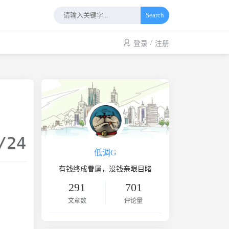
Search
/
登录
注册
/24
低调G
有钱终成眷属，没钱亲眼目睹
291
701
文章数
评论量