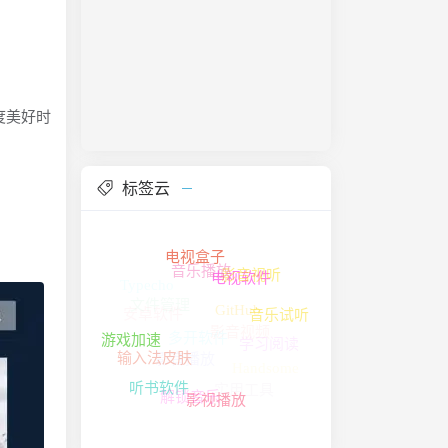
度美好时
标签云
音乐播放
电视盒子
影音视听
Typecho
GitHub
文件管理
电视软件
多开软件
音乐试听
学习阅读
安卓软件
游戏加速
输入法皮肤
影音视频
Handsome
实用工具
影音播放
解锁音乐
听书软件
影视播放