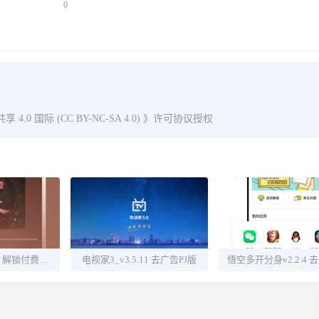
0
0 国际 (CC BY-NC-SA 4.0)
》许可协议授权
酷我畅听v9.1.3.0 解锁付费听书源
电视家3_v3.5.11 去广告PJ版