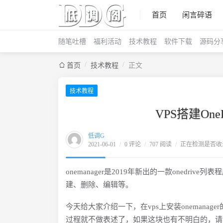
首页
闲言碎语
随笔吐槽
福利活动
技术教程
软件下载
源码分
/
/
首页
技术教程
正文
技术教程
VPS搭建One
低调G
2021-06-01
/
0 评论
/
707 阅读
/
正在检测是否收录.
onemanager是2019年新出的一款oned
建、删除、编辑等。
今天给大家介绍一下，在vps上安装onemana
过程就不做表述了，如果这块也有不明白的，请