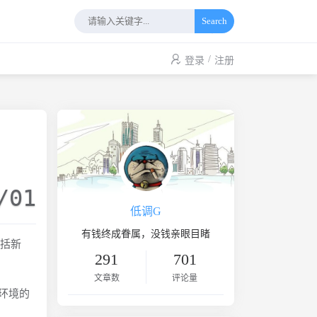
Search
/
登录
注册
/01
低调G
有钱终成眷属，没钱亲眼目睹
包括新
291
701
文章数
评论量
p环境的