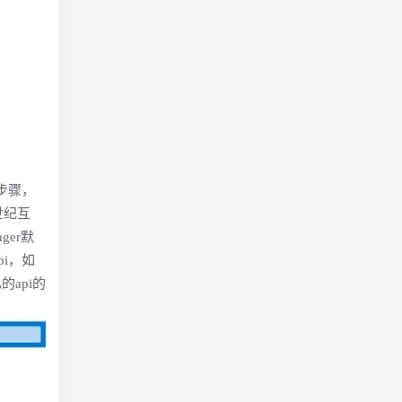
步骤，
世纪互
er默
i，如
api的