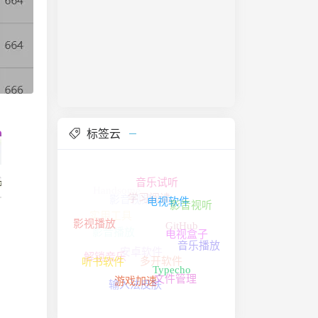
标签云
音乐试听
影音视频
电视软件
Handsome
影音视听
电视盒子
影音播放
学习阅读
影视播放
安卓软件
实用工具
GitHub
音乐播放
Typecho
听书软件
游戏加速
解锁音乐
文件管理
多开软件
输入法皮肤