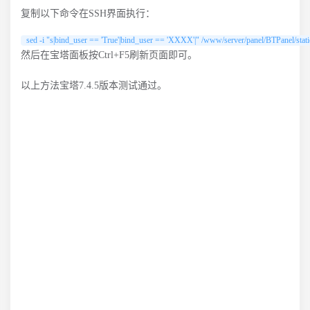
复制以下命令在SSH界面执行：
sed -i "s|bind_user == 'True'|bind_user == 'XXXX'|" /www/server/panel/BTPanel/static
然后在宝塔面板按Ctrl+F5刷新页面即可。
以上方法宝塔7.4.5版本测试通过。