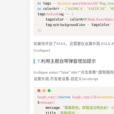
 tags 
let
=
document
.
querySelectorAll
(
"#tag_clou
 colorArr 
let
=
[
"#428BCA"
,
"#AEDCAE"
,
"#
tags
.
forEach
(
tag
=>
{
    tagsColor 
 colorArr
=
[
Math
.
floor
(
Math
.
    tag
 tagsColor
.
style
.
backgroundColor
=
;
}
)
;
如果你开启了PJAX，还需要在设置外观-PJAX-
[/collapse]
7.利用主题自带弹窗增加提示
[collapse status="false" title="点击查看"]复制
设置外观-开发者设置-自定义JavaScript
kaygb_copy
(
)
;
function
kaygb_copy
(
)
{
$
(
document
)
.
$
.
message
(
{
    message
:
"尊重原创，转载请注明出处！<br
    title
:
"复制成功"
,