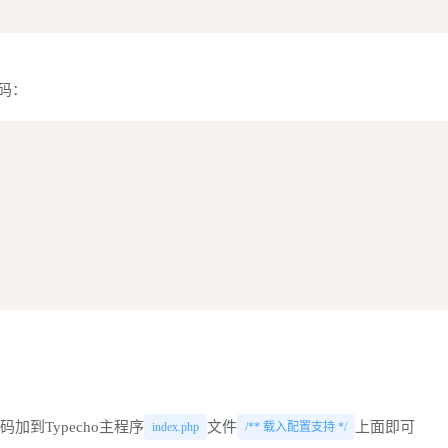
码：
]将以下代码加到Typecho主程序
文件
上面即可
index.php
/** 载入配置支持 */