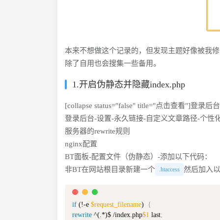
本来不想做这个记录的，但发现主题好像被我修
除了自用也会搜集一些备用。
1.开启伪静态并隐藏index.php
[collapse status="false" title="点
登录后台-设置-永久链接-自定义文章路径-个性化
服务器的rewrite规则
nginx配置
BT面板-配置文件（伪静态）-添加以下代码：
非BT在网站根目录新建一个
然后加入
.htaccess
if
 (!-e 
$request_filename
)
{
rewrite
 ^(.*)$ /index.php
$1
 last
;