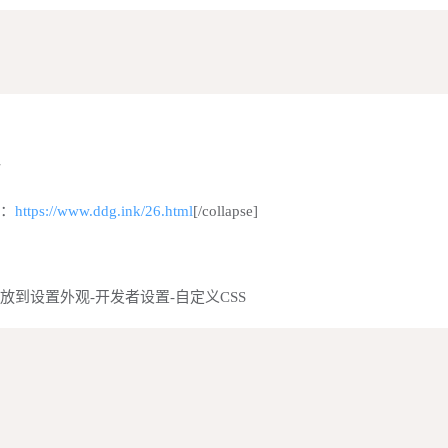
转
法：
https://www.ddg.ink/26.html
[/collapse]
查看"]下面代码放到设置外观-开发者设置-自定义CSS