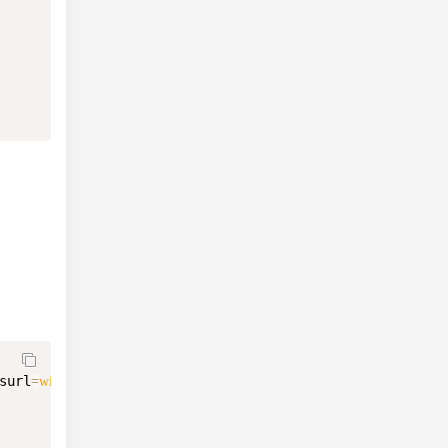
surl
=
window
.
location
.
href
;
function
hellolayer
(
)
{