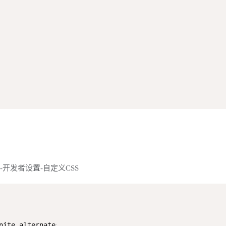
"]设置外观-开发者设置-自定义CSS
nite alternate
;