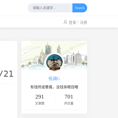
Search
/
登录
注册
/21
低调G
有钱终成眷属，没钱亲眼目睹
291
701
文章数
评论量