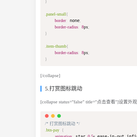
}
.panel-small
{
 none
border
:
;
border-radius
:
8
px
;
}
.item-thumb
{
border-radius
:
8
px
;
}
[/collapse]
5.打赏图标跳动
[collapse status="false" title="点击查看
/* 打赏图标跳动 */
.btn-pay
{
 star 
 ease-in-out infi
animation
:
0.5
s