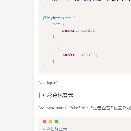
}
@keyframes
 star
{
from
{
transform
:
scale
(
1
)
;
}
to
{
transform
:
scale
(
1.1
)
;
}
}
[/collapse]
6.彩色标签云
[collapse status="false" title="点击查看"]
// 彩色标签云