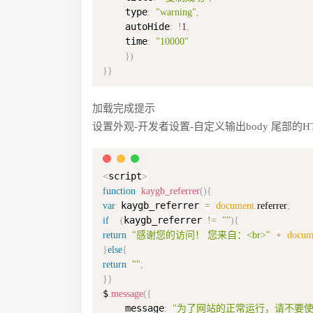
    type
:
"warning"
,
    autoHide
:
!
1
,
    time
:
"10000"
}
)
}
}
加载完成提示
设置外观-开发者设置-自定义输出body 尾部的H
script
<
>
function
kaygb_referrer
(
)
{
 kaygb_referrer 
var
=
document
.
referrer
;
kaygb_referrer 
if
(
!=
""
)
{
return
"感谢您的访问！ 您来自：<br>"
+
docum
}
else
{
return
""
;
}
}
$
.
message
(
{
    message
:
"为了网站的正常运行，请不要使用