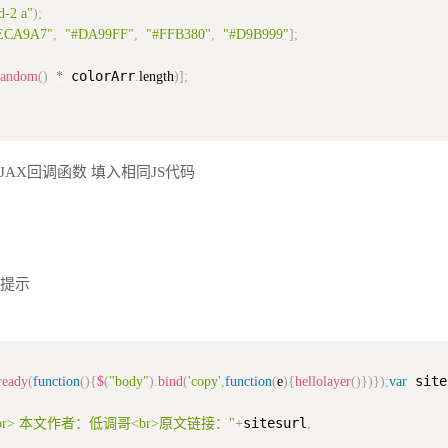
d-2 a"
)
;
ECA9A7"
,
"#DA99FF"
,
"#FFB380"
,
"#D9B999"
]
;
 colorArr
random
(
)
*
.
length
)
]
;
PJAX回调函数 填入相同JS代码
版权提示
 site
ready
(
function
(
)
{
$
(
"body"
)
.
bind
(
'copy'
,
function
(
e
)
{
hellolayer
(
)
}
)
}
)
;
var
sitesurl
> 本文作者：低调哥<br>原文链接："
+
,