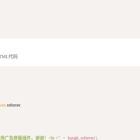
TML代码
ent
.
referrer
;
广告屏蔽插件，谢谢！<br >"
+
kaygb_referrer
(
)
,