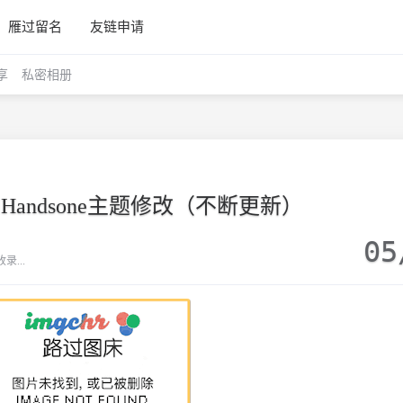
雁过留名
友链申请
享
私密相册
o和Handsone主题修改（不断更新）
05
...