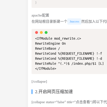
}
apache配置
在网站根目录新建一个
然后加入以下代
.htaccess
<IfModule mod_rewrite.c>

RewriteEngine On

RewriteBase /

RewriteCond %{REQUEST_FILENAME} !-f

RewriteCond %{REQUEST_FILENAME} !-d

RewriteRule ^(.*)$ /index.php/$1 [L]

</IfModule>
[/collapse]
2.开启网页压缩加速
[collapse status="false" title="点击查看"