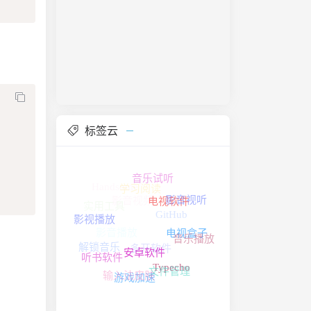
标签云
音乐试听
Handsome
影音视频
电视软件
影音视听
学习阅读
影音播放
影视播放
电视盒子
实用工具
GitHub
安卓软件
音乐播放
听书软件
Typecho
解锁音乐
多开软件
游戏加速
文件管理
输入法皮肤