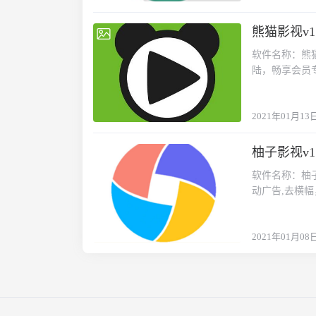
熊猫影视v1.
2021-01-13
软件名称：熊猫
陆，畅享会员
家搜索引擎功能
无压力。·打
2021年01月13
柚子影视v1.
2021-01-08
软件名称：柚子
动广告,去横幅
享标签，界面
优化，自己下
2021年01月08