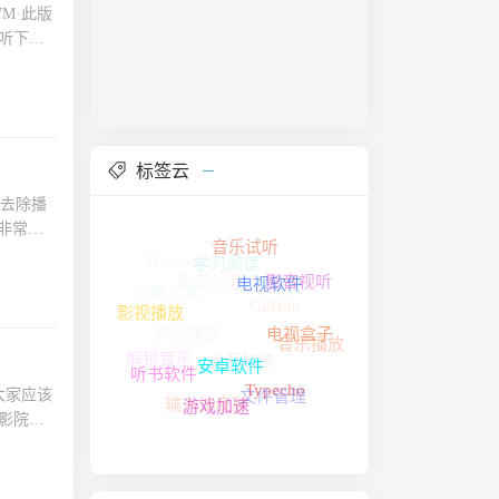
7M·此版
听下载·
p·去部
标签云
本去除播
非常，
音乐试听
Handsome
影音视频
电视软件
学习阅读
影音视听
实用工具
影视播放
GitHub
影音播放
电视盒子
音乐播放
安卓软件
解锁音乐
听书软件
多开软件
Typecho
·大家应该
文件管理
游戏加速
输入法皮肤
影院的
较冷门的
是很多