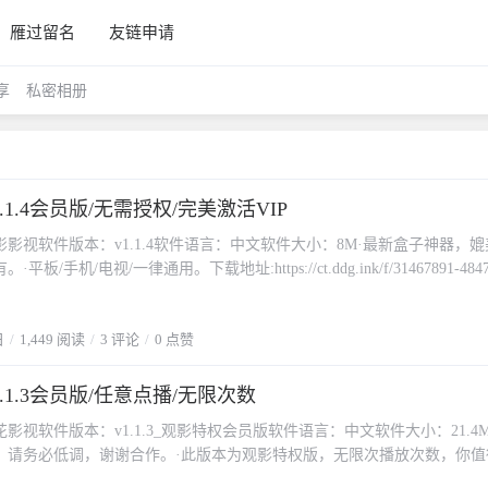
雁过留名
友链申请
享
私密相册
.1.4会员版/无需授权/完美激活VIP
影视软件版本：v1.1.4软件语言：中文软件大小：8M·最新盒子神器，媲
板/手机/电视/一律通用。下载地址:https://ct.ddg.ink/f/31467891-48470
访问密码：4661）如果你觉得上面的下载慢，可以回复获得高速下载地址。
日
1,449 阅读
3 评论
0 点赞
.1.3会员版/任意点播/无限次数
影视软件版本：v1.1.3_观影特权会员版软件语言：中文软件大小：21.4
，请务必低调，谢谢合作。·此版本为观影特权版，无限次播放次数，你值