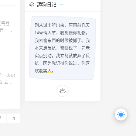
舔狗日记
无需登
刚从派出所出来，原因前几天
存。·独
14号情人节，我想送你礼物，
线观赏
我去偷东西的时候被抓了。我
本来想反抗，警察说了一句老
实点别动，我立刻就放弃了反
抗，因为我记得你说过，你喜
欢
老实人
。
下：·去启
载·去分
一些细节
7