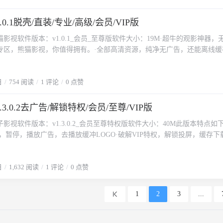
0.1脱壳/直装/专业/高级/会员/VIP版
影视软件版本：v1.0.1_会员_至尊版软件大小：19M·超牛的观影神器，
专区，熊猫影视，你值得拥有。·全部高清资源，纯净无广告，还能离线缓
，快速获取大家想要的任何资源。·高清播放器，支持1080P电影/视频在
发碎片时间：一秒高潮让你停不下来。
日
754 阅读
1 评论
0 点赞
3.0.2去广告/解锁特权/会员/至尊/VIP版
影视软件版本：v1.3.0.2_会员至尊特权版软件大小：40M此版本特点如
，暂停，播放广告，去播放缓冲LOGO·破解VIP特权，解锁投屏，缓存下
更加美观·去我的标签无用界面，更加简洁。·去掉更新,去广播接收·其他
载体验。
日
1,632 阅读
1 评论
0 点赞
1
2
3
...