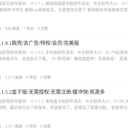
音乐软件版本：v9.3.7.1_解锁高级豪华版软件语言：中文软件大小：59.
解锁听书专区·解锁vip高级会员，无需登陆任意下·解锁版权专属歌曲任意
意换·解锁蝰蛇音效·精简底部菜单栏·适当精简侧栏·解锁登陆显示豪华svi
启动广告·去永久更新·解锁海外/解锁灰色/无视版权/一律全免
日
949 阅读
7 评论
0 点赞
.1.9.1脱壳/去广告/特权/会员/完美版
影院软件版本：v2.1.9.1_手机版软件语言：中文软件大小：42.7M此版
清爽看大片，欢迎各位下载。·30+影视源！播放速度快！资源超清！·资源
·综合30多个平台，包括卧龙，南瓜等等软件的资源！
日
1,272 阅读
8 评论
0 点赞
.1.5.2盒子版/无需授权/无需注册/缓冲快/资源多
影院软件版本：v1.1.5.2_电视盒子版软件语言：中文软件大小：33.3M
院吧，最近极光出了新版本，资源更全了，还增加了直播功能。·新版极光
种，可以在设置里面自行选择，好像只有小小和酷云比较出名，其他都是比
前是免费的，无需登注册登录即可观看，分类比较多，美剧、港剧和日韩剧
日
1,317 阅读
8 评论
0 点赞
，跟TV影院不分上下。