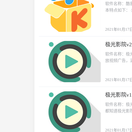
软件名称：酷我
本特点如下：·
解锁主题皮肤任
分广告推送·去
2021年01月17
极光影院v2
2021-01-17
软件名称：极光
放视频广告，
非常，非常多
2021年01月17
极光影院v1
2021-01-17
软件名称：极光
都知道极光影
片源多达36
源。·软件目
2021年01月17
小伙伴喜欢的