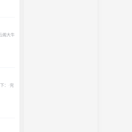
飘云阁大牛
如下：·完