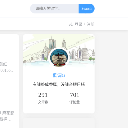
Search
/
登录
注册
美红
8156-
低调G
有钱终成眷属，没钱亲眼目睹
291
701
文章数
评论量
M·麻花影
得拥