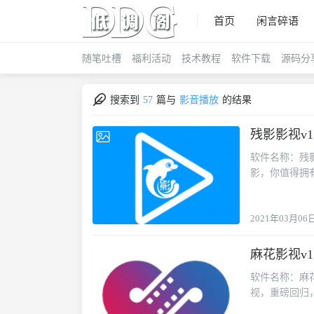
首页
闲言碎语
随笔吐槽
福利活动
技术教程
软件下载
源码分
搜索到
57
篇与
影音播放
的结果
残影影视v1
2021-03-06
软件名称：残影
影，你值得拥有。·平
7362d5（
2021年03月06
麻花影视v1
2021-01-24
软件名称：麻花
视，重磅回归
有。