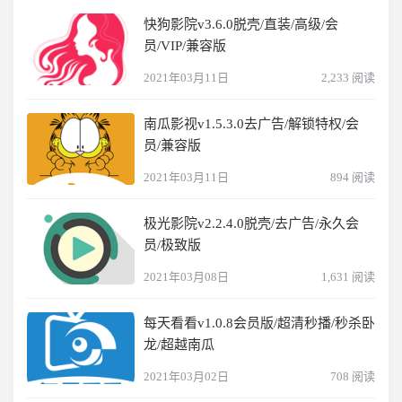
快狗影院v3.6.0脱壳/直装/高级/会
员/VIP/兼容版
2021年03月11日
2,233 阅读
南瓜影视v1.5.3.0去广告/解锁特权/会
员/兼容版
2021年03月11日
894 阅读
极光影院v2.2.4.0脱壳/去广告/永久会
员/极致版
2021年03月08日
1,631 阅读
每天看看v1.0.8会员版/超清秒播/秒杀卧
龙/超越南瓜
2021年03月02日
708 阅读