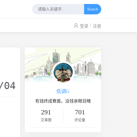
Search
/
登录
注册
/04
低调G
有钱终成眷属，没钱亲眼目睹
291
701
文章数
评论量