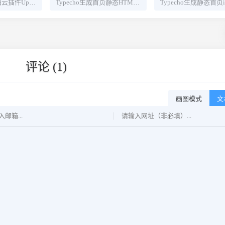
Typecho新版又拍云插件UpyunFile
Typecho生成首页静态HTML密码版
评论 (1)
画图模式
文