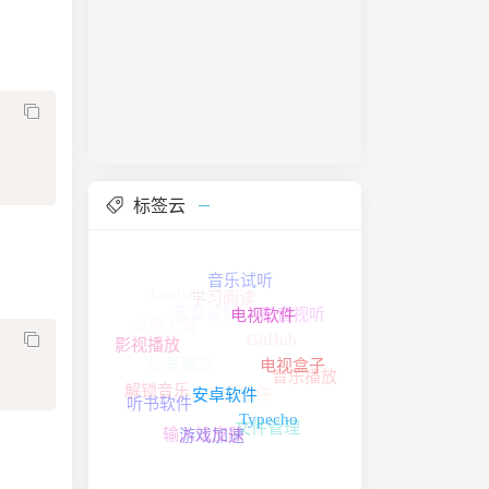
标签云
音乐试听
Handsome
影音视频
电视软件
学习阅读
影音视听
实用工具
影视播放
影音播放
电视盒子
GitHub
安卓软件
音乐播放
听书软件
解锁音乐
Typecho
多开软件
游戏加速
文件管理
输入法皮肤