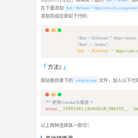
大约937行左右，将其和下面的
删
$url .= '/avatar/';
在下面添加
$url = $isSecure ? 'https://cdn.v2ex.com/gravatar/' :
添加完成应是如下代码：
//$url = $isSecure ? 'https://secur
//$url .= '/avatar/';
$url
=
$isSecure
?
'https://cdn.
方法2
网站根目录下的
文件，加入以下代
config.inc.php
/** 更换Gravatar头像源 */
define
(
'__TYPECHO_GRAVATAR_PREFIX__'
,
'ht
以上两种选择其一即可！