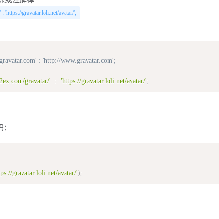
除或注解掉
 'https://gravatar.loli.net/avatar/';
e.gravatar.com' : 'http://www.gravatar.com';
v2ex.com/gravatar/'
:
'https://gravatar.loli.net/avatar/'
;
码：
tps://gravatar.loli.net/avatar/'
)
;