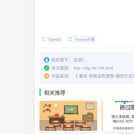
Typecho
Gravatar头像
版权属于：
低调G
本文链接：
http://ddg.ink/144.html
作品采用：
《
署名-非商业性使用-相同方式共享 4.
相关推荐