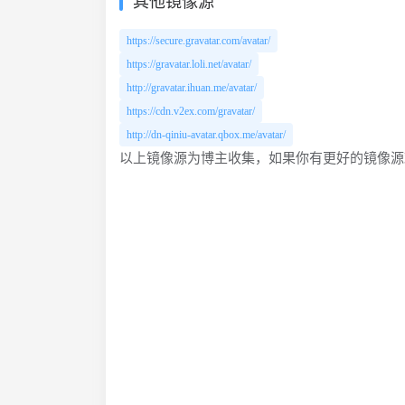
其他镜像源
https://secure.gravatar.com/avatar/
https://gravatar.loli.net/avatar/
http://gravatar.ihuan.me/avatar/
https://cdn.v2ex.com/gravatar/
http://dn-qiniu-avatar.qbox.me/avatar/
以上镜像源为博主收集，如果你有更好的镜像源