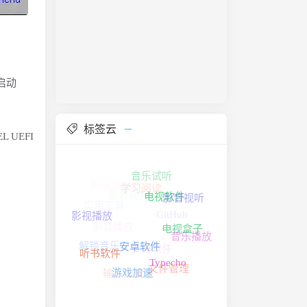
以启动
标签云
L UEFI
音乐试听
Handsome
影音视频
电视软件
学习阅读
影音视听
实用工具
影视播放
影音播放
电视盒子
GitHub
安卓软件
音乐播放
听书软件
解锁音乐
Typecho
多开软件
游戏加速
文件管理
输入法皮肤