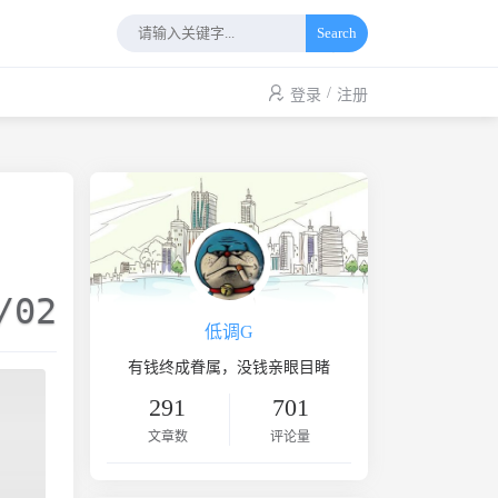
Search
/
登录
注册
/02
低调G
有钱终成眷属，没钱亲眼目睹
291
701
文章数
评论量