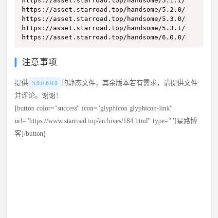
https://asset.starroad.top/handsome/5.1.1/

https://asset.starroad.top/handsome/5.2.0/

https://asset.starroad.top/handsome/5.3.0/

https://asset.starroad.top/handsome/5.3.1/

https://asset.starroad.top/handsome/6.0.0/
注意事项
提供
的静态文件，其余版本若有需求，请提供文件
5.0.0-6.0.0
并评论。谢谢！
[button color="success" icon="glyphicon glyphicon-link"
url="https://www.starroad.top/archives/184.html" type=""]星路博
客[/button]