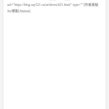
url="https://blog.say521.cn/archives/421.html" type=""]作者奥秘
Sir博客[/button]