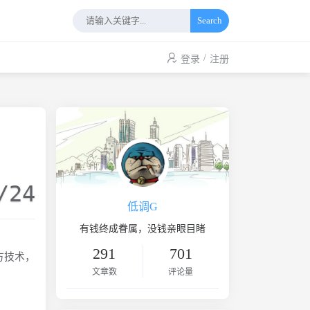
Search
/
登录
注册
/24
低调G
有钱终成眷属，没钱亲眼目睹
291
701
方技术，
文章数
评论量