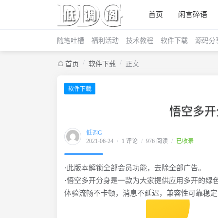
首页
闲言碎语
随笔吐槽
福利活动
技术教程
软件下载
源码分
/
/
首页
软件下载
正文
软件下载
悟空多开分
低调G
2021-06-24
/
1 评论
/
976 阅读
/
已收录
·此版本解锁全部会员功能，去除全部广告。
·悟空多开分身是一款为大家提供应用多开的绿
体验流畅不卡顿，消息不延迟，兼容性可靠稳定