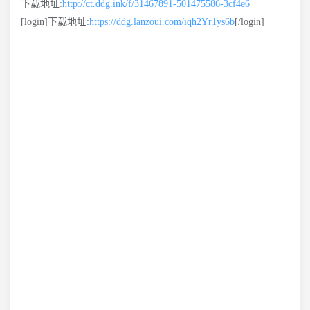
下载地址:
http://ct.ddg.ink/f/31467891-501475586-3cf4e6
[login]下载地址:
https://ddg.lanzoui.com/iqh2Yr1ys6b
[/login]