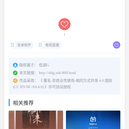
1
安卓软件
电视直播
版权属于：
低调G
本文链接：
http://ddg.ink/460.html
作品采用：
《
署名-非商业性使用-相同方式共享 4.0 国际
(CC BY-NC-SA 4.0)
》许可协议授权
相关推荐