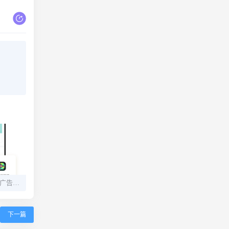
悟空多开分身v2.2.4 去广告 解锁会员
下一篇