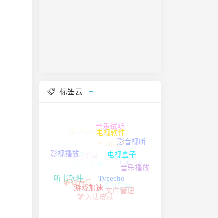
标签云
电视软件
影音视频
音乐试听
Handsome
影音视听
电视盒子
影音播放
学习阅读
安卓软件
影视播放
音乐播放
实用工具
GitHub
Typecho
听书软件
游戏加速
文件管理
解锁音乐
多开软件
输入法皮肤