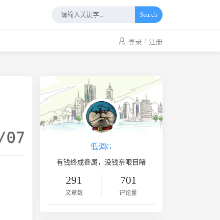
Search
/
登录
注册
/07
低调G
有钱终成眷属，没钱亲眼目睹
291
701
文章数
评论量