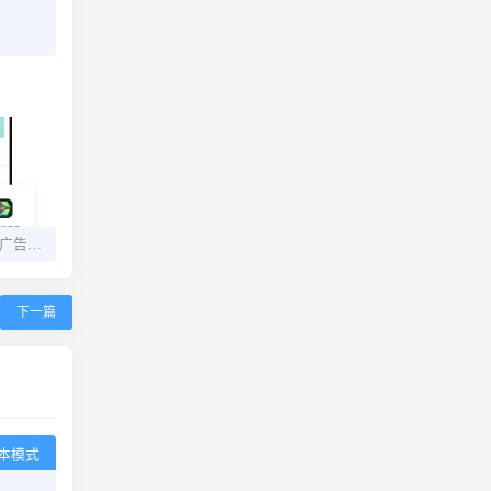
悟空多开分身v2.2.4 去广告 解锁会员
下一篇
本模式