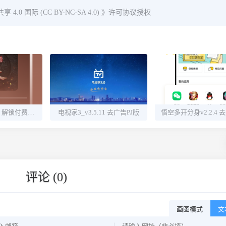
0 国际 (CC BY-NC-SA 4.0)
》许可协议授权
酷我畅听v9.1.3.0 解锁付费听书源
电视家3_v3.5.11 去广告PJ版
评论 (0)
画图模式
文