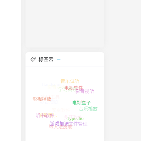
标签云
电视软件
音乐试听
影音视频
Handsome
影音视听
电视盒子
影音播放
学习阅读
影视播放
安卓软件
实用工具
音乐播放
GitHub
Typecho
听书软件
游戏加速
解锁音乐
文件管理
多开软件
输入法皮肤