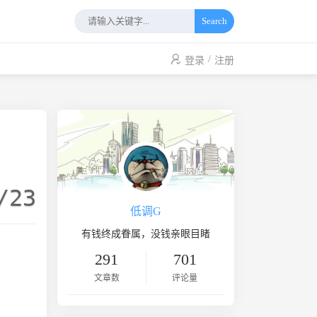
Search
/
登录
注册
/23
低调G
有钱终成眷属，没钱亲眼目睹
291
701
文章数
评论量