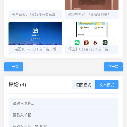
火星直播v1.8.0 超多频道高清直播
酷我畅听v9.1.3.0 解锁付费听书源
电视家3_v3.5.11 去广告PJ版
悟空多开分身v2.2.4 去广告 解锁会员
上一篇
下一篇
评论 (4)
画图模式
文本模式