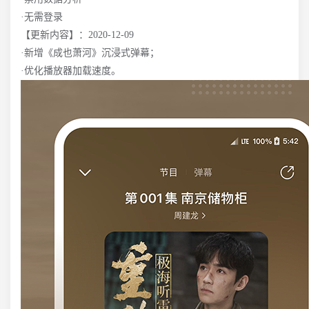
·无需登录
【更新内容】：2020-12-09
·新增《成也萧河》沉浸式弹幕；
·优化播放器加载速度。