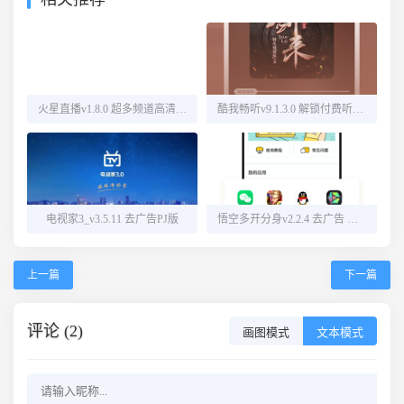
火星直播v1.8.0 超多频道高清直播
酷我畅听v9.1.3.0 解锁付费听书源
电视家3_v3.5.11 去广告PJ版
悟空多开分身v2.2.4 去广告 解锁会员
上一篇
下一篇
评论 (2)
画图模式
文本模式