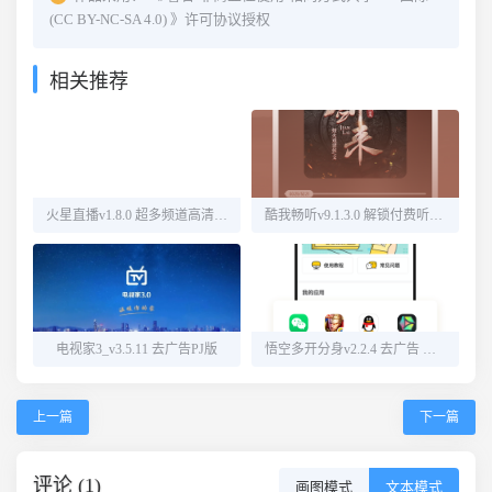
(CC BY-NC-SA 4.0)
》许可协议授权
相关推荐
火星直播v1.8.0 超多频道高清直播
酷我畅听v9.1.3.0 解锁付费听书源
电视家3_v3.5.11 去广告PJ版
悟空多开分身v2.2.4 去广告 解锁会员
上一篇
下一篇
评论 (1)
画图模式
文本模式