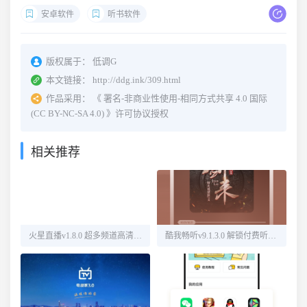
安卓软件
听书软件
版权属于：
低调G
本文链接：
http://ddg.ink/309.html
作品采用：
《
署名-非商业性使用-相同方式共享 4.0 国际
(CC BY-NC-SA 4.0)
》许可协议授权
相关推荐
火星直播v1.8.0 超多频道高清直播
酷我畅听v9.1.3.0 解锁付费听书源