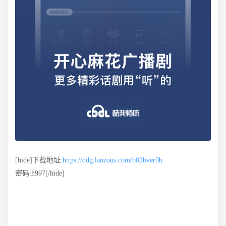
[hide]下载地址:
https://ddg.lanzous.com/b02bver0b
密码:h997[/hide]