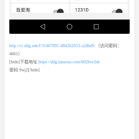
http://ct.ddg.ink/f/31467891-484262653-a2dbd9
（访问密码：
4661）
[hide]下载地址:
https://ddg.lanzous.com/b02bvr2sh
密码:9wj2[/hide]