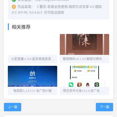
作品采用：
《
署名-非商业性使用-相同方式共享 4.0 国际
(CC BY-NC-SA 4.0)
》许可协议授权
相关推荐
火星直播v1.8.0 超多频道高清直播
酷我畅听v9.1.3.0 解锁付费听书源
电视家3_v3.5.11 去广告PJ版
悟空多开分身v2.2.4 去广告 解锁会员
上一篇
下一篇