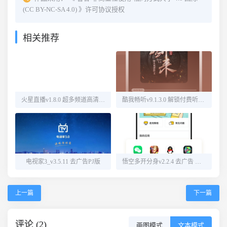
(CC BY-NC-SA 4.0)
》许可协议授权
相关推荐
火星直播v1.8.0 超多频道高清直播
酷我畅听v9.1.3.0 解锁付费听书源
电视家3_v3.5.11 去广告PJ版
悟空多开分身v2.2.4 去广告 解锁会员
上一篇
下一篇
评论 (2)
画图模式
文本模式