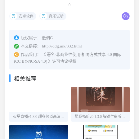
0
安卓软件
音乐试听
版权属于：
低调G
本文链接：
http://ddg.ink/332.html
作品采用：
《
署名-非商业性使用-相同方式共享 4.0 国际
(CC BY-NC-SA 4.0)
》许可协议授权
相关推荐
火星直播v1.8.0 超多频道高清直播
酷我畅听v9.1.3.0 解锁付费听书源