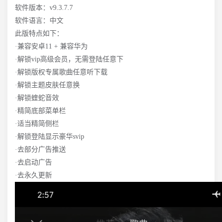
软件版本：v9.3.7.7
软件语言：中文
此版特点如下：
·兼容安卓11 + 兼容华为
·解锁vip高级会员，无需登陆任意下
·解锁版权专属歌曲任意听下载
·解锁主题皮肤任意换
·解锁蝰蛇音效
·精简底部菜单栏
·适当精简侧栏
·解锁登陆显示豪华svip
·去部分广告推送
·去启动广告
·去永久更新