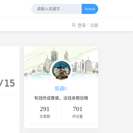
Search
/
登录
注册
/15
低调G
有钱终成眷属，没钱亲眼目睹
291
701
文章数
评论量