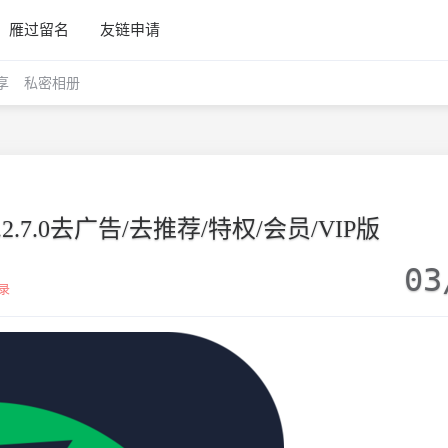
雁过留名
友链申请
享
私密相册
.7.0去广告/去推荐/特权/会员/VIP版
03
录