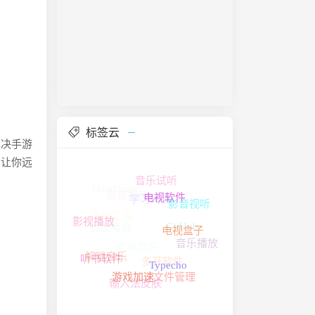
标签云
解决手游
。让你远
音乐试听
电视软件
影音视频
Handsome
影音视听
电视盒子
影音播放
学习阅读
影视播放
安卓软件
实用工具
音乐播放
GitHub
Typecho
听书软件
游戏加速
解锁音乐
文件管理
多开软件
输入法皮肤