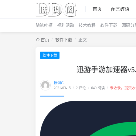
首页
闲言碎语
随笔吐槽
福利活动
技术教程
软件下载
源码分
/
/
首页
软件下载
正文
软件下载
迅游手游加速器v5.2
低调G
2021-03-15
/
2 评论
/
649 阅读
/
未收录，提交收