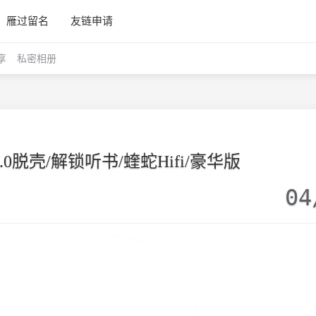
雁过留名
友链申请
享
私密相册
8.0脱壳/解锁听书/蝰蛇Hifi/豪华版
04