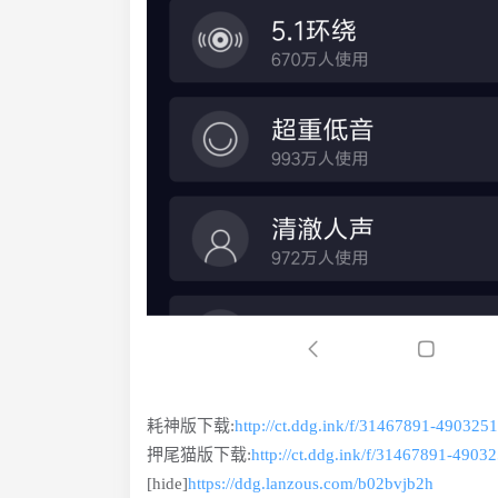
耗神版下载:
http://ct.ddg.ink/f/31467891-490325
押尾猫版下载:
http://ct.ddg.ink/f/31467891-4903
[hide]
https://ddg.lanzous.com/b02bvjb2h