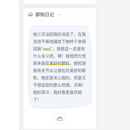
舔狗日记
她三天没回我的消息了，在我
孜孜不倦地骚扰下她终于舍得
回我“
nmsl
”，我想这一定是有
什么含义吧，噢！我恍然大悟
原来是
尼美舒利颗粒
，她知道
我有关节炎让我吃尼美舒利颗
粒，她还是关心我的，但是又
不想显现的那么热情。天啊！
她好高冷，我好像更喜欢她
了！