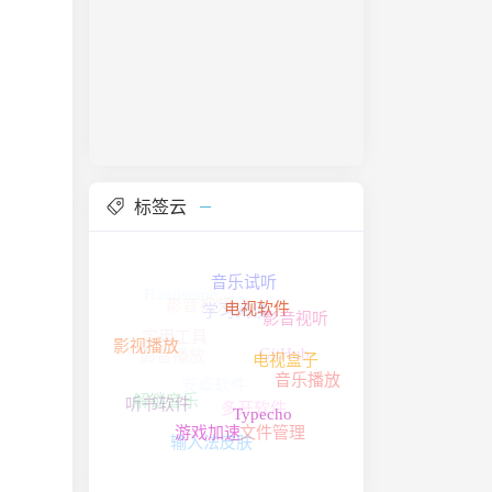
标签云
电视软件
影音视频
音乐试听
Handsome
影音视听
电视盒子
影音播放
学习阅读
安卓软件
影视播放
音乐播放
实用工具
GitHub
Typecho
听书软件
游戏加速
文件管理
解锁音乐
多开软件
输入法皮肤