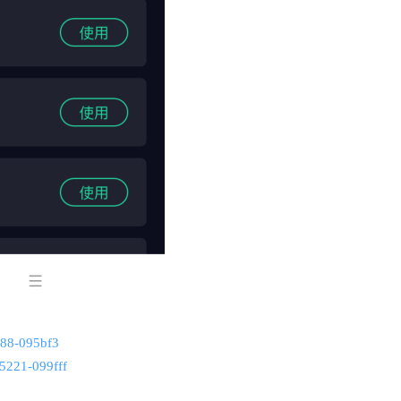
188-095bf3
25221-099fff