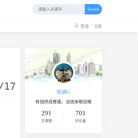
Search
/
登录
注册
/17
低调G
有钱终成眷属，没钱亲眼目睹
291
701
文章数
评论量