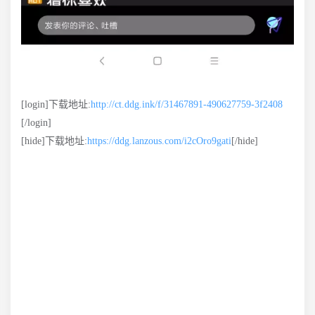
[login]下载地址:
http://ct.ddg.ink/f/31467891-490627759-3f2408
[/login]
[hide]下载地址:
https://ddg.lanzous.com/i2cOro9gati
[/hide]