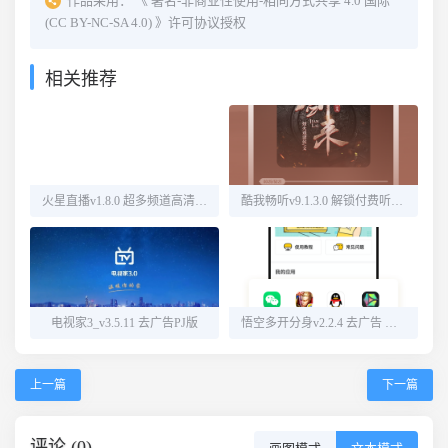
作品采用：
《
署名-非商业性使用-相同方式共享 4.0 国际
(CC BY-NC-SA 4.0)
》许可协议授权
相关推荐
火星直播v1.8.0 超多频道高清直播
酷我畅听v9.1.3.0 解锁付费听书源
电视家3_v3.5.11 去广告PJ版
悟空多开分身v2.2.4 去广告 解锁会员
上一篇
下一篇
评论 (0)