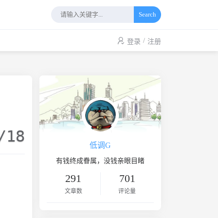
Search
/
登录
注册
/18
低调G
有钱终成眷属，没钱亲眼目睹
291
701
文章数
评论量