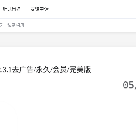
雁过留名
友链申请
享
私密相册
.3.1去广告/永久/会员/完美版
05