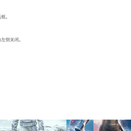
话框。
为左侧关闭。