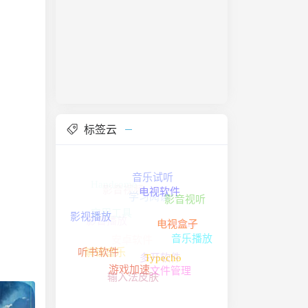
标签云
电视软件
影音视频
音乐试听
电视盒子
影音视听
安卓软件
Handsome
影音播放
音乐播放
Typecho
学习阅读
影视播放
GitHub
游戏加速
文件管理
听书软件
实用工具
多开软件
输入法皮肤
解锁音乐