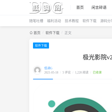
首页
闲言碎语
随笔吐槽
福利活动
技术教程
软件下载
源码分
/
/
首页
软件下载
正文
软件下载
极光影院v2
低调G
2021-05-18
/
5 评论
/
1,228 阅读
/
已收录