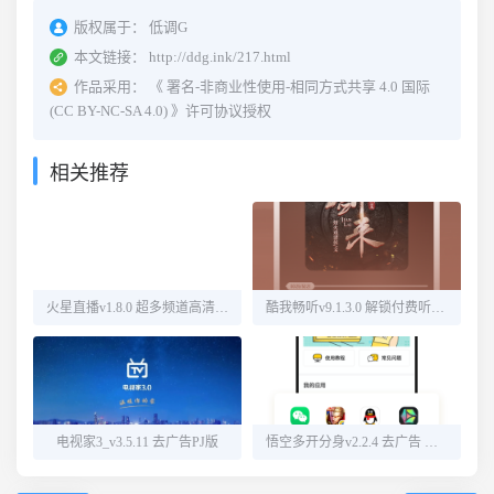
版权属于：
低调G
本文链接：
http://ddg.ink/217.html
作品采用：
《
署名-非商业性使用-相同方式共享 4.0 国际
(CC BY-NC-SA 4.0)
》许可协议授权
相关推荐
火星直播v1.8.0 超多频道高清直播
酷我畅听v9.1.3.0 解锁付费听书源
电视家3_v3.5.11 去广告PJ版
悟空多开分身v2.2.4 去广告 解锁会员