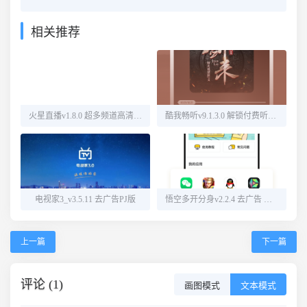
相关推荐
火星直播v1.8.0 超多频道高清直播
酷我畅听v9.1.3.0 解锁付费听书源
电视家3_v3.5.11 去广告PJ版
悟空多开分身v2.2.4 去广告 解锁会员
上一篇
下一篇
评论 (1)
画图模式
文本模式