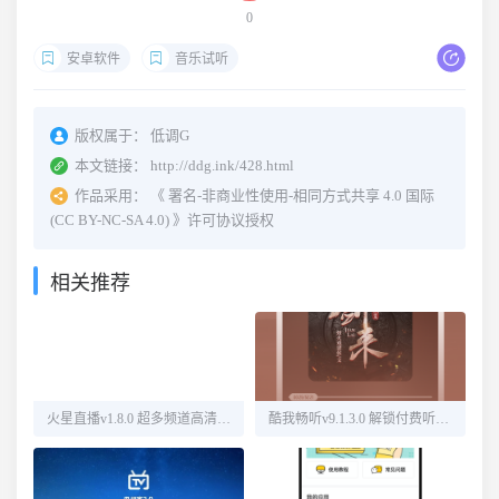
0
安卓软件
音乐试听
版权属于：
低调G
本文链接：
http://ddg.ink/428.html
作品采用：
《
署名-非商业性使用-相同方式共享 4.0 国际
(CC BY-NC-SA 4.0)
》许可协议授权
相关推荐
火星直播v1.8.0 超多频道高清直播
酷我畅听v9.1.3.0 解锁付费听书源