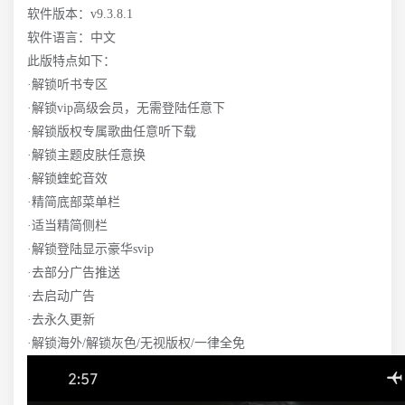
软件版本：v9.3.8.1
软件语言：中文
此版特点如下：
·解锁听书专区
·解锁vip高级会员，无需登陆任意下
·解锁版权专属歌曲任意听下载
·解锁主题皮肤任意换
·解锁蝰蛇音效
·精简底部菜单栏
·适当精简侧栏
·解锁登陆显示豪华svip
·去部分广告推送
·去启动广告
·去永久更新
·解锁海外/解锁灰色/无视版权/一律全免