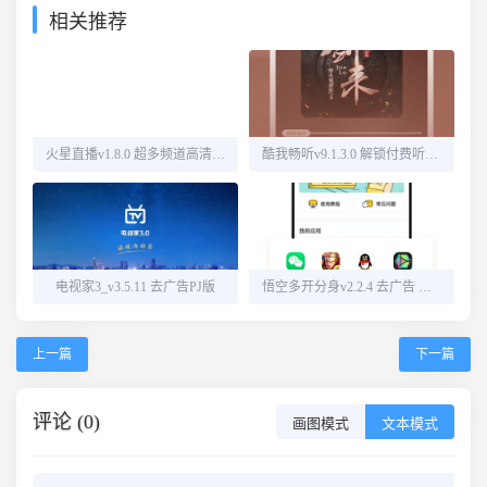
相关推荐
火星直播v1.8.0 超多频道高清直播
酷我畅听v9.1.3.0 解锁付费听书源
电视家3_v3.5.11 去广告PJ版
悟空多开分身v2.2.4 去广告 解锁会员
上一篇
下一篇
评论 (0)
画图模式
文本模式