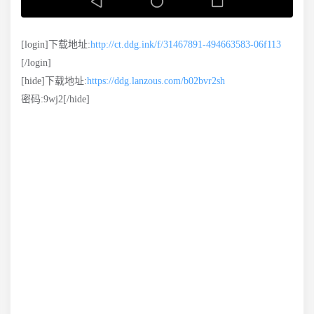
[login]下载地址:
http://ct.ddg.ink/f/31467891-494663583-06f113
[/login]
[hide]下载地址:
https://ddg.lanzous.com/b02bvr2sh
密码:9wj2[/hide]